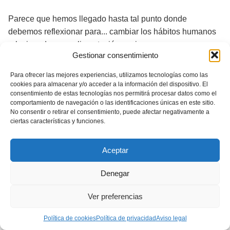
Parece que hemos llegado hasta tal punto donde
debemos reflexionar para... cambiar los hábitos humanos
relacionados con alimentación canina.
Gestionar consentimiento
Para ayudarte ver los errores habituales que cometen
Para ofrecer las mejores experiencias, utilizamos tecnologías como las
muchos propietarios de Bichones, te los presento en forma
cookies para almacenar y/o acceder a la información del dispositivo. El
de consejos. ¡Tómalos en serio!
consentimiento de estas tecnologías nos permitirá procesar datos como el
comportamiento de navegación o las identificaciones únicas en este sitio.
No consentir o retirar el consentimiento, puede afectar negativamente a
LOS 3 REGLAS DE ALIMENTACIÓN CANINA:
ciertas características y funciones.
1. Nunca des comida o sus sobras de tu
Aceptar
mesa a tu can.
Denegar
2. No añades ningunas "extras" al pienso
canino.
Ver preferencias
3. Los restos de comida humana no son
Política de cookies
Política de privacidad
Aviso legal
aptos para perros.