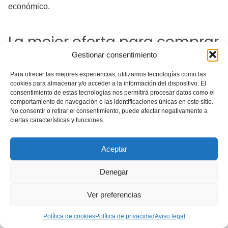
económico.
La mejor oferta para comprar
Gestionar consentimiento
Acana pienso para cachorros
más barato en Amazon
Para ofrecer las mejores experiencias, utilizamos tecnologías como las
cookies para almacenar y/o acceder a la información del dispositivo. El
consentimiento de estas tecnologías nos permitirá procesar datos como el
comportamiento de navegación o las identificaciones únicas en este sitio.
Además, puedes aprovechar ofertas del mes, descuentos
No consentir o retirar el consentimiento, puede afectar negativamente a
y envíos gratuitos de Amazon para conseguir este
ciertas características y funciones.
excelente pienso Acana
Puppy
más barato
para tu
cachorro.
Aceptar
Por eso te aconsejamos que si consigues alguna oferta no
Denegar
pierdas la oportunidad, ¡cómpralo!
Ver preferencias
Política de cookies
Política de privacidad
Aviso legal