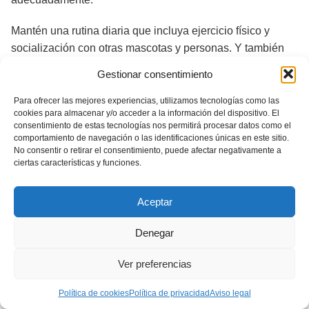
Mantén una rutina diaria que incluya ejercicio físico y
socialización con otras mascotas y personas. Y también
establece límites claros
, tanto en cuanto a los
Gestionar consentimiento
comportamientos deseados como a los no deseados.
Para ofrecer las mejores experiencias, utilizamos tecnologías como las
Recuerda que tu pequeño Bichón precisa de atención
cookies para almacenar y/o acceder a la información del dispositivo. El
consentimiento de estas tecnologías nos permitirá procesar datos como el
constante por parte de sus dueños. De esta manera
comportamiento de navegación o las identificaciones únicas en este sitio.
puedes evitar la aparición de problemas de
No consentir o retirar el consentimiento, puede afectar negativamente a
ciertas características y funciones.
comportamiento en el futuro cuando tu cachorro crecerá.
Aceptar
Adaptación del cachorro
Bichón Maltés como
Denegar
mascota familiar
Ver preferencias
Política de cookies
Política de privacidad
Aviso legal
El Bichón Maltés es una excelente mascota familiar