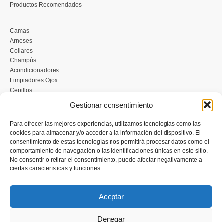
Productos Recomendados
Camas
Arneses
Collares
Champús
Acondicionadores
Limpiadores Ojos
Cepillos
Ropa
Gestionar consentimiento
Juguetes
Personalizados
Para ofrecer las mejores experiencias, utilizamos tecnologías como las
cookies para almacenar y/o acceder a la información del dispositivo. El
consentimiento de estas tecnologías nos permitirá procesar datos como el
Piensos Acana
comportamiento de navegación o las identificaciones únicas en este sitio.
Piensos Orijen
No consentir o retirar el consentimiento, puede afectar negativamente a
Nature's Variety
ciertas características y funciones.
Lilys Kitchen
Edgard & Cooper
Taste of the Wild
Aceptar
Piensos Naturales
Piensos sin Cereales
Denegar