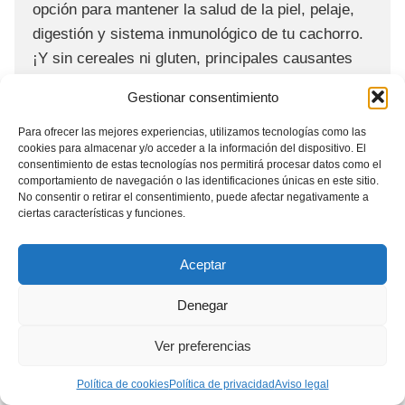
opción para mantener la salud de la piel, pelaje,
digestión y sistema inmunológico de tu cachorro.
¡Y sin cereales ni gluten, principales causantes
de alergias!
Gestionar consentimiento
¿Por qué comprar pienso Taste
Para ofrecer las mejores experiencias, utilizamos tecnologías como las
of the Wild Pacific Stream para
cookies para almacenar y/o acceder a la información del dispositivo. El
consentimiento de estas tecnologías nos permitirá procesar datos como el
cachorros con salmón?
comportamiento de navegación o las identificaciones únicas en este sitio.
No consentir o retirar el consentimiento, puede afectar negativamente a
Taste of the Wild con salmón es una opción de
ciertas características y funciones.
alta calidad y muy económica dentro de la gama
de piensos naturales para cachorros. Es el pienso
Aceptar
más barato y ofrece una excelente nutrición para
Denegar
el desarrollo de tu cachorro.
Ver preferencias
Además de ser deliciosa, la receta de Taste of the
Wild es altamente nutritiva y beneficia a los
Política de cookies
Política de privacidad
Aviso legal
pequeños cachorros en varios aspectos lo que es