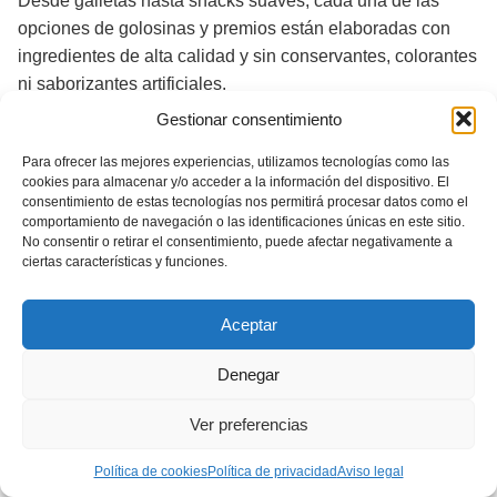
Desde galletas hasta snacks suaves, cada una de las
opciones de golosinas y premios están elaboradas con
ingredientes de alta calidad y sin conservantes, colorantes
ni saborizantes artificiales.
Gestionar consentimiento
Ya sea para un entrenamiento o simplemente para un
mimo, las golosinas y premios para perros de Lily's
Para ofrecer las mejores experiencias, utilizamos tecnologías como las
cookies para almacenar y/o acceder a la información del dispositivo. El
Kitchen son la elección perfecta para mantener feliz y
consentimiento de estas tecnologías nos permitirá procesar datos como el
saludable a tu peludo amigo.
comportamiento de navegación o las identificaciones únicas en este sitio.
No consentir o retirar el consentimiento, puede afectar negativamente a
ciertas características y funciones.
¡Pruébalos! Y verás que ¡tu can hará cualquier cosa para
recibir una más!
Aceptar
Ver mejores ofertas de hoy en
Denegar
Amazon
Ver preferencias
Descubre WOOFBRUSH Lily´s
Política de cookies
Política de privacidad
Aviso legal