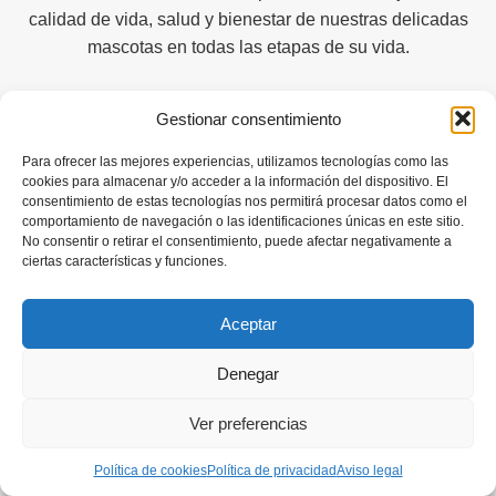
calidad de vida, salud y bienestar de nuestras delicadas
mascotas en todas las etapas de su vida.
Compromiso
Gestionar consentimiento
Tu perrito Maltes y su dueño son siempre nuestra prioridad
Para ofrecer las mejores experiencias, utilizamos tecnologías como las
número uno: buscamos encontrar nuevas formas de
cookies para almacenar y/o acceder a la información del dispositivo. El
consentimiento de estas tecnologías nos permitirá procesar datos como el
sorprender ambas partes.
comportamiento de navegación o las identificaciones únicas en este sitio.
No consentir o retirar el consentimiento, puede afectar negativamente a
Diferencia
ciertas características y funciones.
Pensamos en la salud y felicidad de todos los malteses a
Aceptar
la hora de seleccionar productos y complementos
adecuados especialmente para esta raza.
Denegar
Mejor
Elección
Ver preferencias
En calidad de afiliados de Amazon, ofrecemos la mejor
Política de cookies
Política de privacidad
Aviso legal