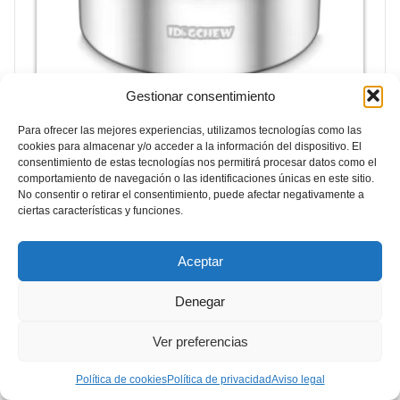
Gestionar consentimiento
Para ofrecer las mejores experiencias, utilizamos tecnologías como las
cookies para almacenar y/o acceder a la información del dispositivo. El
consentimiento de estas tecnologías nos permitirá procesar datos como el
comportamiento de navegación o las identificaciones únicas en este sitio.
No consentir o retirar el consentimiento, puede afectar negativamente a
ciertas características y funciones.
Bebedero Antigoteo Fuente de
agua para Perros de Acero
Aceptar
Inoxidable
Denegar
🐾 Cuenco antigoteo con bandeja flotante cerrada –
barbas secas
Ver preferencias
🐾 Acero inoxidable 304 de grado alimentario –
duradero y fácil de limpiar
Política de cookies
Política de privacidad
Aviso legal
🐾 Base antideslizante segura