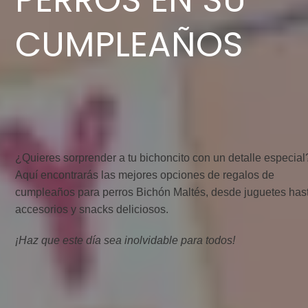
PERROS EN SU
CUMPLEAÑOS
¿Quieres sorprender a tu bichoncito con un detalle especial
Aquí encontrarás las mejores opciones de regalos de
cumpleaños para perros Bichón Maltés, desde juguetes has
accesorios y snacks deliciosos.
¡Haz que este día sea inolvidable para todos!