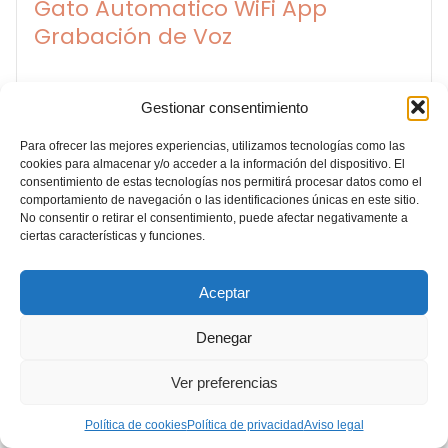
Gato Automatico WiFi App
Grabación de Voz
🐾 Alimenta a tu mascota desde cualquier lugar con
Gestionar consentimiento
tu teléfono móvil
🐾 Doble fuente de alimentación para que tu no se
pierda una comida incluso si hay un corte de energía
Para ofrecer las mejores experiencias, utilizamos tecnologías como las
🐾 Permite grabar una llamada de comida para tu
cookies para almacenar y/o acceder a la información del dispositivo. El
mascota
consentimiento de estas tecnologías nos permitirá procesar datos como el
comportamiento de navegación o las identificaciones únicas en este sitio.
No consentir o retirar el consentimiento, puede afectar negativamente a
Ver oferta de Amazon
ciertas características y funciones.
Aceptar
Descubre otros productos
Denegar
para mascotas de la marca
Ver preferencias
Puppy Kitty
Política de cookies
Política de privacidad
Aviso legal