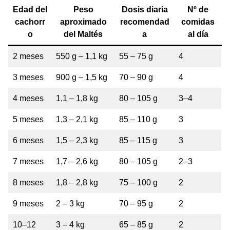
Edad del
Peso
Dosis diaria
Nº de
cachorr
aproximado
recomendad
comidas
o
del Maltés
a
al día
2 meses
550 g – 1,1 kg
55 – 75 g
4
3 meses
900 g – 1,5 kg
70 – 90 g
4
4 meses
1,1 – 1,8 kg
80 – 105 g
3–4
5 meses
1,3 – 2,1 kg
85 – 110 g
3
6 meses
1,5 – 2,3 kg
85 – 115 g
3
7 meses
1,7 – 2,6 kg
80 – 105 g
2–3
8 meses
1,8 – 2,8 kg
75 – 100 g
2
9 meses
2 – 3 kg
70 – 95 g
2
10–12
3 – 4 kg
65 – 85 g
2