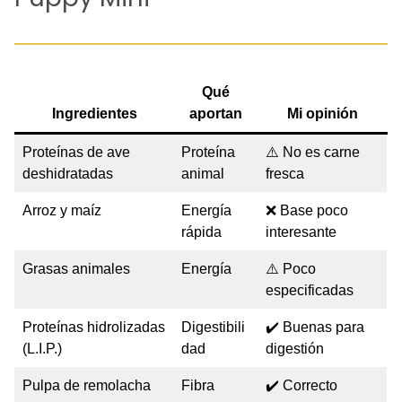
Qué
Ingredientes
aportan
Mi opinión
Proteínas de ave
Proteína
⚠️ No es carne
deshidratadas
animal
fresca
Arroz y maíz
Energía
❌ Base poco
rápida
interesante
Grasas animales
Energía
⚠️ Poco
especificadas
Proteínas hidrolizadas
Digestibili
✔️ Buenas para
(L.I.P.)
dad
digestión
Pulpa de remolacha
Fibra
✔️ Correcto