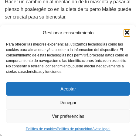
Hacer un cambio en alimentación de tu mascota y pasar al
pienso hipoalergénico en la dieta de tu perro Maltés puede
ser crucial para su bienestar.
Sigue estos consejos de nuestros expertos para hacer la
Gestionar consentimiento
transición de manera adecuada.
Para ofrecer las mejores experiencias, utilizamos tecnologías como las
Transición gradual: Cómo
cookies para almacenar y/o acceder a la información del dispositivo. El
consentimiento de estas tecnologías nos permitirá procesar datos como el
aambiar la dieta de tu perro de
comportamiento de navegación o las identificaciones únicas en este sitio.
No consentir o retirar el consentimiento, puede afectar negativamente a
manera segura
ciertas características y funciones.
Al cambiar la dieta de tu Bichón Maltés, es esencial
Aceptar
hacerlo gradualmente
para evitar problemas digestivos.
Denegar
Mezcla el pienso nuevo con el antiguo
en incrementos
durante varios días (hasta una semana) hasta realizar el
Ver preferencias
cambio completo.
Política de cookies
Política de privacidad
Aviso legal
Monitoreo de resultados: Cómo